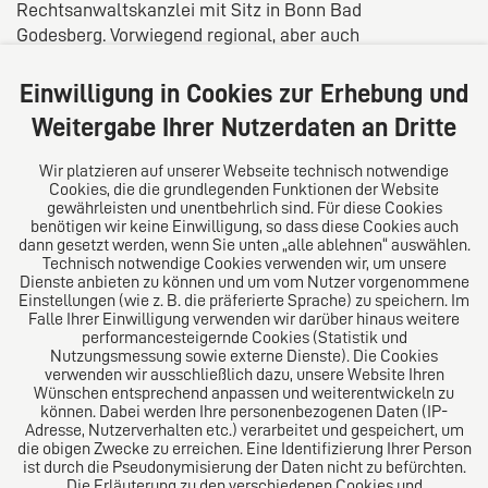
Rechtsanwaltskanzlei mit Sitz in Bonn Bad
Godesberg. Vorwiegend regional, aber auch
überregional und bundesweit, berät und vertritt sie
Privatpersonen und mittelständische Unternehmen in
Einwilligung in Cookies zur Erhebung und
nahezu allen Bereichen des Zivilrechts.
Weitergabe Ihrer Nutzerdaten an Dritte
Für unsere vietnamesischen Mandanten:
Wir platzieren auf unserer Webseite technisch notwendige
Cookies, die die grundlegenden Funktionen der Website
gewährleisten und unentbehrlich sind. Für diese Cookies
Tóm tắt giới thiệu về chúng tôi: Chúng tôi là một công
benötigen wir keine Einwilligung, so dass diese Cookies auch
ty luật lâu đời có văn phòng tại Bonn - Bad
dann gesetzt werden, wenn Sie unten „alle ablehnen“ auswählen.
Godesberg. Chúng tôi tư vấn và đại diện cho các cá
Technisch notwendige Cookies verwenden wir, um unsere
Dienste anbieten zu können und um vom Nutzer vorgenommene
nhân và công ty cỡ vừa trong hầu hết các lĩnh vực
Einstellungen (wie z. B. die präferierte Sprache) zu speichern. Im
luật kinh doanh, luật nhập cư và di cư, luật làm việc,
Falle Ihrer Einwilligung verwenden wir darüber hinaus weitere
luật gia đình và đoàn tụ gia đình, cũng như luật dân
performancesteigernde Cookies (Statistik und
Nutzungsmessung sowie externe Dienste). Die Cookies
sự cho tất cả các khách hàng trên khắp nước Đức.
verwenden wir ausschließlich dazu, unsere Website Ihren
Wünschen entsprechend anpassen und weiterentwickeln zu
können. Dabei werden Ihre personenbezogenen Daten (IP-
Adresse, Nutzerverhalten etc.) verarbeitet und gespeichert, um
die obigen Zwecke zu erreichen. Eine Identifizierung Ihrer Person
Das europäische Kanzlei-Netzwerk
ist durch die Pseudonymisierung der Daten nicht zu befürchten.
Die Erläuterung zu den verschiedenen Cookies und