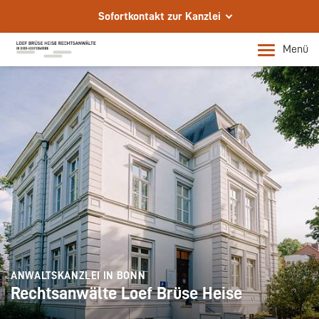
Sofortkontakt zur Kanzlei
Schreiben Sie uns eine E-Mail
Menü
info@loef-partner.de
Rufen Sie uns an
+49 228 956970
Senden Sie uns ein Fax
+49 228 9569730
Ihre Rechtsanwälte in Bonn
Persönliche Termine nach Vereinbarung
ANWALTSKANZLEI IN BONN
Rechtsanwälte Loef Brüse Heise