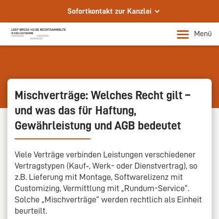
Sofortkontakt zur Kanzlei
Schreiben Sie uns eine E-Mail
Menü
info@loef-partner.de
Rufen Sie uns an
+49 228 956970
Mischverträge: Welches Recht gilt –
Senden Sie uns ein Fax
und was das für Haftung,
+49 228 9569730
Gewährleistung und AGB bedeutet
Ihre Rechtsanwälte in Bonn
Persönliche Termine nach Vereinbarung
Viele Verträge verbinden Leistungen verschiedener
Vertragstypen (Kauf‑, Werk- oder Dienstvertrag), so
z.B. Lieferung mit Montage, Softwarelizenz mit
Customizing, Vermittlung mit „Rundum-Service“.
Solche „Mischverträge“ werden rechtlich als Einheit
beurteilt.