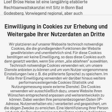
Loef Brüse Heise ist eine langjährig etablierte
Rechtsanwaltskanzlei mit Sitz in Bonn Bad
Godesberg. Vorwiegend regional, aber auch
überregional und bundesweit, berät und vertritt sie
Privatpersonen und mittelständische Unternehmen in
Einwilligung in Cookies zur Erhebung und
nahezu allen Bereichen des Zivilrechts.
Weitergabe Ihrer Nutzerdaten an Dritte
Für unsere vietnamesischen Mandanten:
Wir platzieren auf unserer Webseite technisch notwendige
Cookies, die die grundlegenden Funktionen der Website
gewährleisten und unentbehrlich sind. Für diese Cookies
Tóm tắt giới thiệu về chúng tôi: Chúng tôi là một công
benötigen wir keine Einwilligung, so dass diese Cookies auch
ty luật lâu đời có văn phòng tại Bonn - Bad
dann gesetzt werden, wenn Sie unten „alle ablehnen“ auswählen.
Godesberg. Chúng tôi tư vấn và đại diện cho các cá
Technisch notwendige Cookies verwenden wir, um unsere
Dienste anbieten zu können und um vom Nutzer vorgenommene
nhân và công ty cỡ vừa trong hầu hết các lĩnh vực
Einstellungen (wie z. B. die präferierte Sprache) zu speichern. Im
luật kinh doanh, luật nhập cư và di cư, luật làm việc,
Falle Ihrer Einwilligung verwenden wir darüber hinaus weitere
luật gia đình và đoàn tụ gia đình, cũng như luật dân
performancesteigernde Cookies (Statistik und
Nutzungsmessung sowie externe Dienste). Die Cookies
sự cho tất cả các khách hàng trên khắp nước Đức.
verwenden wir ausschließlich dazu, unsere Website Ihren
Wünschen entsprechend anpassen und weiterentwickeln zu
können. Dabei werden Ihre personenbezogenen Daten (IP-
Adresse, Nutzerverhalten etc.) verarbeitet und gespeichert, um
die obigen Zwecke zu erreichen. Eine Identifizierung Ihrer Person
Das europäische Kanzlei-Netzwerk