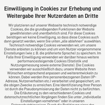
überregional und bundesweit, berät und vertritt sie
Privatpersonen und mittelständische Unternehmen in
Einwilligung in Cookies zur Erhebung und
nahezu allen Bereichen des Zivilrechts.
Weitergabe Ihrer Nutzerdaten an Dritte
Für unsere vietnamesischen Mandanten:
Wir platzieren auf unserer Webseite technisch notwendige
Cookies, die die grundlegenden Funktionen der Website
gewährleisten und unentbehrlich sind. Für diese Cookies
Tóm tắt giới thiệu về chúng tôi: Chúng tôi là một công
benötigen wir keine Einwilligung, so dass diese Cookies auch
ty luật lâu đời có văn phòng tại Bonn - Bad
dann gesetzt werden, wenn Sie unten „alle ablehnen“ auswählen.
Godesberg. Chúng tôi tư vấn và đại diện cho các cá
Technisch notwendige Cookies verwenden wir, um unsere
Dienste anbieten zu können und um vom Nutzer vorgenommene
nhân và công ty cỡ vừa trong hầu hết các lĩnh vực
Einstellungen (wie z. B. die präferierte Sprache) zu speichern. Im
luật kinh doanh, luật nhập cư và di cư, luật làm việc,
Falle Ihrer Einwilligung verwenden wir darüber hinaus weitere
luật gia đình và đoàn tụ gia đình, cũng như luật dân
performancesteigernde Cookies (Statistik und
Nutzungsmessung sowie externe Dienste). Die Cookies
sự cho tất cả các khách hàng trên khắp nước Đức.
verwenden wir ausschließlich dazu, unsere Website Ihren
Wünschen entsprechend anpassen und weiterentwickeln zu
können. Dabei werden Ihre personenbezogenen Daten (IP-
Adresse, Nutzerverhalten etc.) verarbeitet und gespeichert, um
die obigen Zwecke zu erreichen. Eine Identifizierung Ihrer Person
Das europäische Kanzlei-Netzwerk
ist durch die Pseudonymisierung der Daten nicht zu befürchten.
Die Erläuterung zu den verschiedenen Cookies und
datenschutzrechtlichen Vorgängen finden Sie unter „individuelle
Einstellungen vornehmen“ oder in unseren