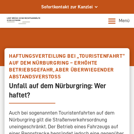
Sofortkontakt zur Kanzlei
Schreiben Sie uns eine E-Mail
Menü
info@loef-partner.de
Rufen Sie uns an
+49 228 956970
HAFTUNGSVERTEILUNG BEI „TOURISTENFAHRT“
Senden Sie uns ein Fax
AUF DEM NÜRBURGRING – ERHÖHTE
+49 228 9569730
BETRIEBSGEFAHR, ABER ÜBERWIEGENDER
ABSTANDSVERSTOSS
Ihre Rechtsanwälte in Bonn
Unfall auf dem Nürburgring: Wer
Persönliche Termine nach Vereinbarung
haftet?
Auch bei sogenannten Touristenfahrten auf dem
Nürburgring gilt die Straßenverkehrsordnung
uneingeschränkt. Der Betrieb eines Fahrzeugs auf
einer Rennstrecke begründet jedoch eine gegenüber